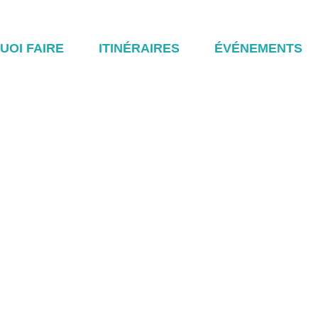
UOI FAIRE
ITINÉRAIRES
ÉVÉNEMENTS
CAFÉ APOLL
29 novembre, 2022