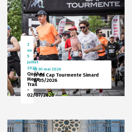
2
au
5
juillet
2026
29 au 30 mai 2026
Québec
Tour du Cap Tourmente Simard
Mega
- 29/05/2026
Trail
-
02/07/2026