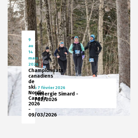
9
au
14
mars
2026
Championnats
canadiens
de
ski
6 au 7 février 2026
Nordiq
Snownergie Simard -
Canada
06/02/2026
2026
-
09/03/2026